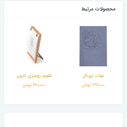
محصولات مرتبط
بولت ژورنال
تقویم رومیزی نارون
392,000 تومان
470,000 تومان