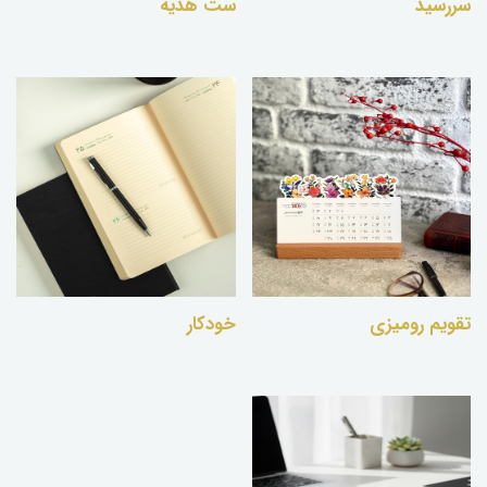
سررسید
ست هدیه
تقویم رومیزی
خودکار