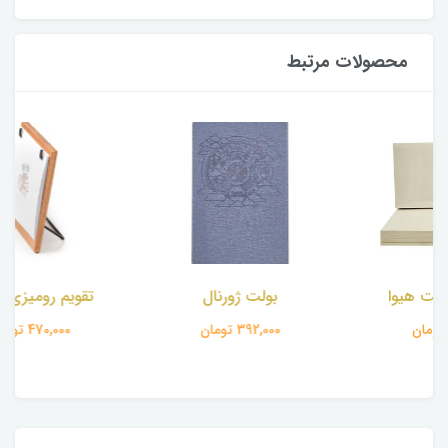
محصولات مرتبط
بولت ژورنال
تقویم رومیزی نارون
392,000 تومان
470,000 تومان