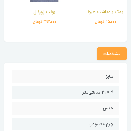
بولت ژورنال
تقویم رومیزی نارون
392,000 تومان
470,000 تومان
مشخصات
سایز
۹ × ۲۱ سانتی‌متر
جنس
چرم مصنوعی