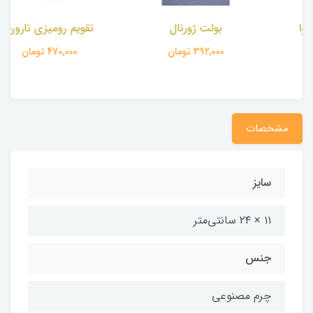
بولت ژورنال
تقویم رومیزی نارون
392,000 تومان
470,000 تومان
مشخصات
سایز
۱۱ × ۲۴ سانتی‌متر
جنس
چرم مصنوعی