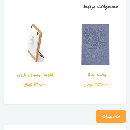
محصولات مرتبط
بولت ژورنال
تقویم رومیزی نارون
392,000 تومان
470,000 تومان
مشخصات