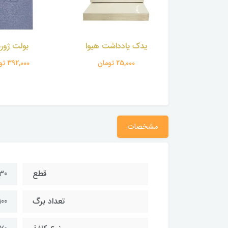
 یادداشت هیوا
بولت ژورنال
تقویم ر
25,000 تومان
392,000 تومان
470,000 
مشخصات
قطع
30 × 22 سانتی‌م
تعداد برگ
100 بر