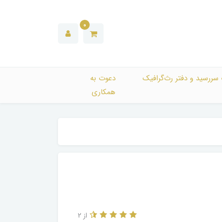
0
 سررسید و دفتر رث‌گرافیک
دعوت به
همکاری
از 2