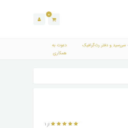
0
 سررسید و دفتر رث‌گرافیک
دعوت به
همکاری
از 1