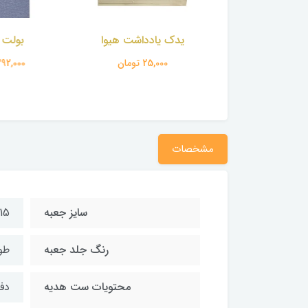
 یادداشت هیوا
بولت ژورنال
تقویم ر
25,000 تومان
392,000 تومان
470,000 
مشخصات
سایز جعبه
15 * 21 سانتی‌مت
رنگ جلد جعبه
طو
محتویات ست هدیه
دف