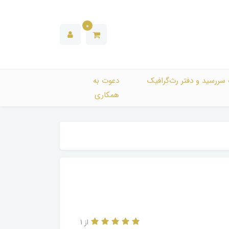
0
 سررسید و دفتر رث‌گرافیک
دعوت به
همکاری
از 1