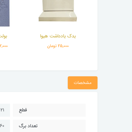
 یادداشت هیوا
بولت ژورنال
تقویم ر
25,000 تومان
392,000 تومان
470,000 
مشخصات
قطع
21 * 14 سانتی‌متر
تعداد برگ
360 