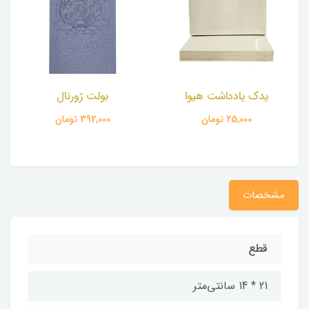
بولت ژورنال
تقویم رومیزی نارون
392,000 تومان
470,000 تومان
مشخصات
قطع
21 * 14 سانتی‌متر