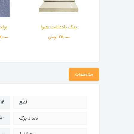
 یادداشت هیوا
بولت ژورنال
تقویم ر
25,000 تومان
392,000 تومان
470,000 
مشخصات
قطع
14 * 21 سانتی‌متر
تعداد برگ
80 برگ